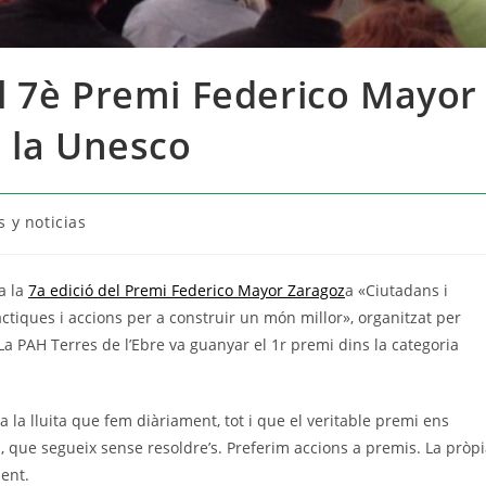
l 7è Premi Federico Mayor
 la Unesco
 y noticias
a la
7a edició del Premi Federico Mayor Zaragoz
a «Ciutadans i
ctiques i accions per a construir un món millor», organitzat per
 La PAH Terres de l’Ebre va guanyar el 1r premi dins la categoria
 la lluita que fem diàriament, tot i que el veritable premi ens
 que segueix sense resoldre’s. Preferim accions a premis. La pròp
ent.