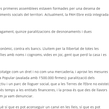
. Les primeres assemblees estaven formades per una desena de
iments socials del territori. Actualment, la PAH Ebre està integrada
agament, quinze paralitzacions de desnonaments i dues
conòmic, contra els bancs. Lluitem per la llibertat de totes les
lies amb noms i cognoms, vides en joc, gent que perd la casa i es
bitatge com un dret i no com una mercaderia, i aprovi les mesures
iva Popular (avalada amb 1’500.000 firmes): paralització dels
 i un parc de lloguer social, que a les Terres de l’Ebre no existei
s temps a les entitats financeres, i la prova és que des de llavors
m ja vam denunciar.
è sí que es pot aconseguir un canvi en les lleis, sí que es pot