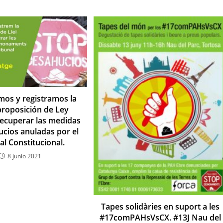
os y registramos la
roposición de Ley
 recuperar las medidas
ucios anuladas por el
al Constitucional.
8 junio 2021
Tapes solidàries en suport a les
#17comPAHsVsCX. #13J Nau del