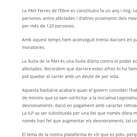
La PAH Terres de l’Ebre es constitueix fa un any i mig
persones, entre afectades i d’altres provinents dels mov
per més de 120 persones.
Amb aquest temps hem aconseguit trenta dacions en p
moratòries.
La lluita de la PAH és una lluita diària contra el poder e
afectades. Recordem que darrere estes xifres hi ha famí
pot quedar al carrer amb un deute de per vida.
Aquesta barbàrie acabarà quan el govern consideri l’ha
de mínims que ja vam sol•licitar a la Iniciativa Legislat
desnonaments, dació en pagament amb caràcter retroactiu
La ILP va ser substituïda per una llei que només dóna mé
només han fet que augmentar els desnonaments, tal co
El lema de la nostra plataforma és «Sí que es pot», perqu