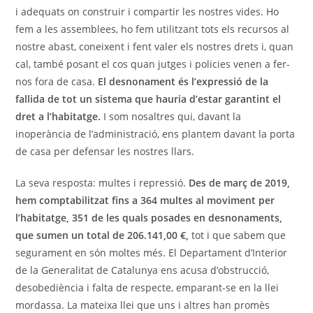
i adequats on construir i compartir les nostres vides. Ho
fem a les assemblees, ho fem utilitzant tots els recursos al
nostre abast, coneixent i fent valer els nostres drets i, quan
cal, també posant el cos quan jutges i policies venen a fer-
nos fora de casa.
El desnonament és l’expressió de la
fallida de tot un sistema que hauria d’estar garantint el
dret a l’habitatge.
I som nosaltres qui, davant la
inoperància de l’administració, ens plantem davant la porta
de casa per defensar les nostres llars.
La seva resposta: multes i repressió.
Des de març de 2019,
hem comptabilitzat fins a 364 multes al moviment per
l’habitatge, 351 de les quals posades en desnonaments,
que sumen un total de 206.141,00 €,
tot i que sabem que
segurament en són moltes més. El Departament d’Interior
de la Generalitat de Catalunya ens acusa d’obstrucció,
desobediència i falta de respecte, emparant-se en la llei
mordassa. La mateixa llei que uns i altres han promès