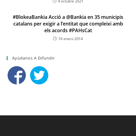
4 octubre 2021
#BlokeaBankia Acció a @Bankia en 35 municipis
catalans per exigir a l’entitat que compleixi amb
els acords #PAHsCat
16 enero 2014
Ayúdanos A Difundir