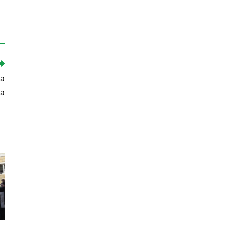
va
da