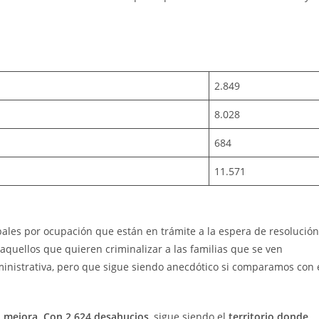
2.849
8.028
684
11.571
bales por ocupación que están en trámite a la espera de resolución
aquellos que quieren criminalizar a las familias que se ven
dministrativa, pero que sigue siendo anecdótico si comparamos con 
o mejora. Con 2.624 desahucios
, sigue siendo el
territorio donde