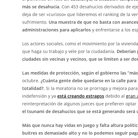
más se desahucia.
Con 453 desahucios derivados de ejec
deja de ser »curioso» que lideremos el ranking de la ve
sufrimiento.
Una muestra de que no basta con avances 
administraciones para aplicarlos
y enfrentarse a los es
Los actores sociales, como el movimiento por la vivie
que haga su trabajo y vele por la ciudadanía.
Deberían 
ciudades sin vecinas y vecinos, que se limiten a ser d
Las medidas de protección, según el gobierno las ”má
octubre.
¿Cuánta gente debe quedarse en la calle para
totalidad?.
Si la moratoria no se prorroga y mejora para 
indefensión y ya
está creando estragos
debido al
gran 
reinterpretación de algunos jueces que prefieren optar
el tsunami de desahucios que se está generando será u
Más que nunca hay vidas en juego y falta altura polític
buitres es demasiado alto y no lo podemos seguir pag