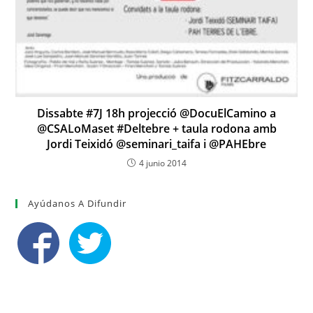
Dissabte #7J 18h projecció @DocuElCamino a
@CSALoMaset #Deltebre + taula rodona amb
Jordi Teixidó @seminari_taifa i @PAHEbre
4 junio 2014
Ayúdanos A Difundir