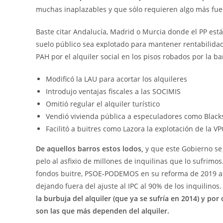
muchas inaplazables y que sólo requieren algo más fuert
Baste citar Andalucía, Madrid o Murcia donde el PP est
suelo público sea explotado para mantener rentabilidade
PAH por el alquiler social en los pisos robados por la b
Modificó la LAU para acortar los alquileres
Introdujo ventajas fiscales a las SOCIMIS
Omitió regular el alquiler turístico
Vendió vivienda pública a especuladores como Blacks
Facilitó a buitres como Lazora la explotación de la 
De aquellos barros estos lodos,
y que este Gobierno se
pelo al asfixio de millones de inquilinas que lo sufrimo
fondos buitre, PSOE-PODEMOS en su reforma de 2019 alc
dejando fuera del ajuste al IPC al 90% de los inquilinos
la burbuja del alquiler (que ya se sufría en 2014) y por
son las que más dependen del alquiler.