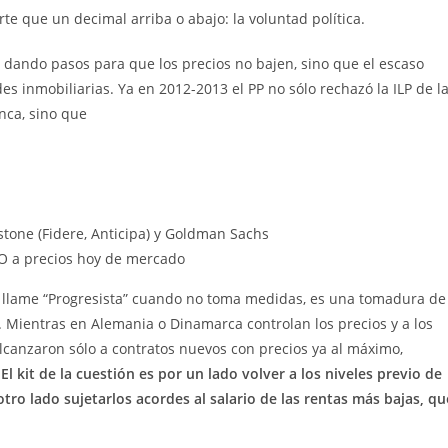
e que un decimal arriba o abajo: la voluntad política.
á dando pasos para que los precios no bajen, sino que el escaso
s inmobiliarias. Ya en 2012-2013 el PP no sólo rechazó la ILP de l
anca, sino que
tone (Fidere, Anticipa) y Goldman Sachs
VPO a precios hoy de mercado
 llame “Progresista” cuando no toma medidas, es una tomadura de
s. Mientras en Alemania o Dinamarca controlan los precios y a los
anzaron sólo a contratos nuevos con precios ya al máximo,
.
El kit de la cuestión es por un lado volver a los niveles previo de
 otro lado sujetarlos acordes al salario de las rentas más bajas, qu