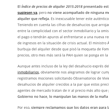
El
Índice de precios de alquiler 2015-2018
presentado este
supiesen ya
, pero
no viene acompañado de ninguna medi
alquiler que refleja
. Es inexcusable tener este auténtico
Teniendo en cuenta las cifras de desahucios que arrojan
entre la complicidad con el sector inmobiliario y la omi
el pago o tendrán apuros al enfrentarse a una nueva ren
de ingresos en la situación de crisis actual. El ministr
burbuja del alquiler desde que pisó la moqueta de Fo
precios, otro mes más será la PAH quien se ponga en la
Aunque antes incluso de la ley del desahucio exprés de
inmobiliarios,
obviamente nos alegramos de lograr cump
registramos mociones solicitando Observatorios de Vivi
desahucios de alquiler crecidos a la par que estos preci
agentes de mercado tratan de ir al precio más alto que
Gobierno no hace, lo manipulan las manos de la mafia 
Por eso,
siempre reclamamos que los datos eran para 