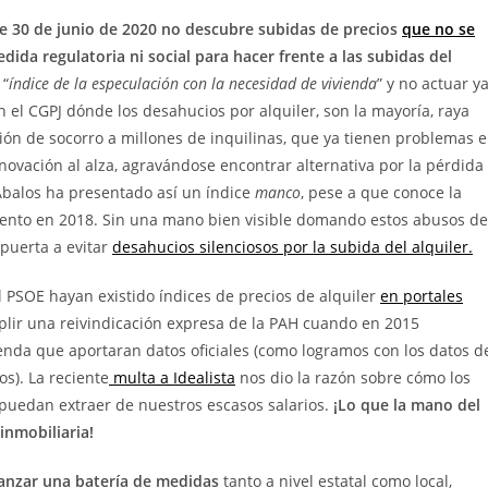
 30 de junio de 2020 no descubre subidas de precios
que no se
da regulatoria ni social para hacer frente a las subidas del
 “
índice de la especulación con la necesidad de vivienda
” y no actuar ya
 el CGPJ dónde los desahucios por alquiler, son la mayoría, raya
sión de socorro a millones de inquilinas, que ya tienen problemas 
ovación al alza, agravándose encontrar alternativa por la pérdida
o Ábalos ha presentado así un índice
manco
, pese a que conoce la
mento en 2018. Sin una mano bien visible domando estos abusos de
 puerta a evitar
desahucios silenciosos por la subida del alquiler.
l PSOE hayan existido índices de precios de alquiler
en portales
lir una reivindicación expresa de la PAH cuando en 2015
enda que aportaran datos oficiales (como logramos con los datos d
os). La reciente
multa a Idealista
nos dio la razón sobre cómo los
 puedan extraer de nuestros escasos salarios.
¡Lo que la mano del
inmobiliaria!
lanzar una batería de medidas
tanto a nivel estatal como local,