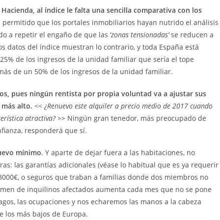
Hacienda, al índice le falta una sencilla comparativa con los
permitido que los portales inmobiliarios hayan nutrido el análisis
o a repetir el engaño de que las ‘
zonas tensionadas’
se reducen a
os datos del índice muestran lo contrario, y toda España está
5% de los ingresos de la unidad familiar que sería el tope
más de un 50% de los ingresos de la unidad familiar.
os, pues ningún rentista por propia voluntad va a ajustar sus
l más alto.
<<
¿Renuevo este alquiler a precio medio de 2017 cuando
erística atractiva? >>
Ningún gran tenedor, más preocupado de
fianza, responderá que sí.
nuevo mínimo
. Y aparte de dejar fuera a las habitaciones, no
ras: las garantías adicionales (véase lo habitual que es ya requerir
 3000€, o seguros que traban a familias donde dos miembros no
volumen de inquilinos afectados aumenta cada mes que no se pone
pagos, las ocupaciones y nos echaremos las manos a la cabeza
e los más bajos de Europa.