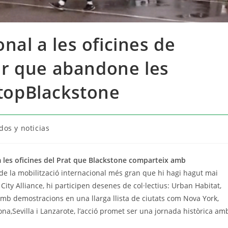
onal a les oficines de
r que abandone les
StopBlackstone
os y noticias
 les oficines del Prat que Blackstone comparteix amb
t de la mobilització internacional més gran que hi hagi hagut mai
 City Alliance
, hi
participen desenes
de col·lectius: Urban Habitat,
mb demostracions en
una llarga llista de ciutats com Nova York,
ona,
Sevilla i
Lanzarote,
l’acció promet ser una jornada històrica
am