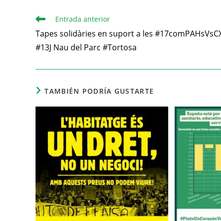
Entrada anterior
Tapes solidàries en suport a les #17comPAHsVsCX
#13J Nau del Parc #Tortosa
TAMBIÉN PODRÍA GUSTARTE