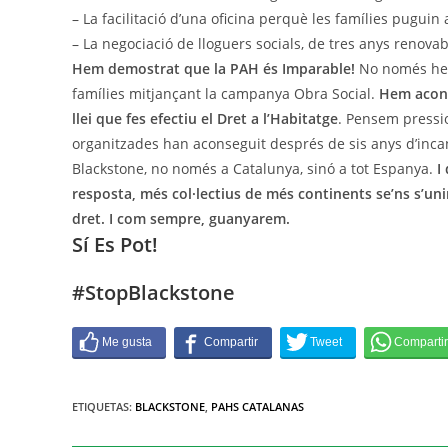
– La facilitació d’una
oficina
perquè les famílies puguin a
– La negociació de lloguers socials, de tres anys renovabl
Hem demostrat que la PAH és Imparable!
No només h
famílies mitjançant la campanya Obra Social.
Hem acons
llei que fes efectiu el Dret a l’Habitatge
. Pensem pressio
organitzades han aconseguit després de sis anys d’incansa
Blackstone, no només a Catalunya, sinó a tot Espanya.
I 
resposta,
més
col·lectius de més continents se’ns s’un
dret. I com sempre, guanyarem.
Sí Es Pot!
#StopBlackstone
ETIQUETAS
:
BLACKSTONE
,
PAHS CATALANAS