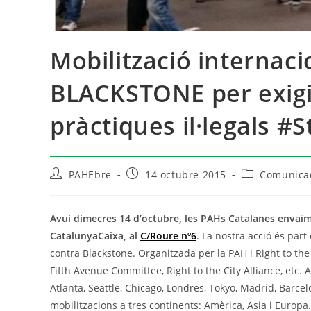
Mobilització internaci
BLACKSTONE per exigi
pràctiques il·legals #
PAHEbre
14 octubre 2015
Comunicad
Avui dimecres 14 d’octubre, les PAHs Catalanes envaïm
CatalunyaCaixa, al
C/Roure nº6
. La nostra acció és par
contra Blackstone
. Organitzada per la PAH i Right to the
Fifth Avenue Committee, Right to the City Alliance, etc.
A
Atlanta, Seattle, Chicago, Londres, T
okyo, Madrid, Barcel
mobilitzacions a tres continents: Amèrica, Asia i Europa.