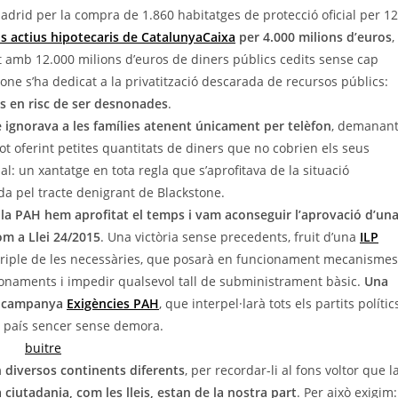
adrid per la compra de 1.860 habitatges de protecció oficial per 1
s actius hipotecaris de CatalunyaCaixa
per 4.000 milions d’euros
,
nt amb 12.000 milions
d’
euros
de diners públics cedits sense cap
one s’ha dedicat a la privatització descarada de recursos públics:
es en risc de ser desnonades
.
ignorava a les famílies atenent únicament per telèfon
, demanan
tot oferint petites quantitats de diners que no cobrien els seus
al: un xantatge en tota regla que s’aprofitava de la situació
da pel tracte denigrant de Blackstone.
la PAH hem aprofitat el temps i vam aconseguir l’aprovació d’un
om a Llei 24/2015
. Una victòria sense precedents, fruit d’una
ILP
triple de les necessàries, que posarà en funcionament mecanismes
nonaments i impedir qualsevol tall de subministrament
bàsic
.
Una
 la campanya
Exigències PAH
, que interpel·larà tots els partits polític
al país sencer sense demora.
n diversos continents diferents
, per recordar-li al fons voltor que l
a ciutadania, com les lleis, estan de la nostra part
. Per això exigim: