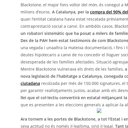
Blackstone, el major fons voltor del món, és conegut a M
milions
d’
euros.
A Catalunya, per la
compra del 90% del
quan l’entitat catalana havia estat rescatada prèviame
contraprestació social a canvi. En ambdós casos, Blackst
un robatori sistemàtic que ha posat a milers de famíli
Des de la PAH hem estat testimonis de com Blackstone 
una
vegada
i
una
altra la mateixa documentació, i fins i 
deutes hipotecaris a canvi de no concedir el lloguer soci
desesperada de les famílies afectades. Situació agreuja
Mentre Blackstone vulnerava els drets de les famílies,
a 
nova legislació de l’habitatge a Catalunya, coneguda c
ciutadana
recolzada per més de 150.000 signatures, el 
per garantir reallotjaments justos, acabar amb els des
llei que el col·lectiu convertirà en estatal mitjançant
que es presenten a les eleccions generals a aplicar-la 
Ara tornem a les portes de Blackstone, a tot l’Estat i e
seva actitud no és només il·legítima, sinó il·legal.
Tant l