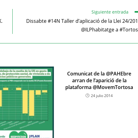
Siguiente entrada
.
Dissabte #14N Taller d’aplicació de la Llei 24/20
@ILPhabitatge a #Torto
Comunicat de la @PAHEbre
arran de l’aparició de la
plataforma @MovemTortosa
24 julio 2014