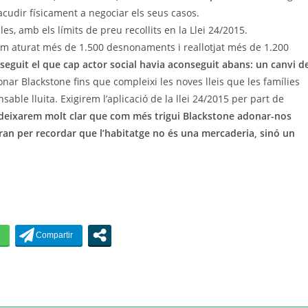
cudir físicament a negociar els seus casos.
es, amb els límits de preu recollits en la Llei 24/2015.
em
aturat
més de 1.500 desnonaments i reallotjat més de 1.200
eguit el que cap actor social havia aconseguit abans: un canvi d
nar Blackstone fins que compleixi les noves lleis que les famílies
ble lluita. Exigirem l’aplicació de la llei 24/2015 per part de
deixarem molt clar que
com
més t
rigui
Blackstone
a
donar-nos
iran per recordar que l’habitatge no és una mercaderia, sinó un