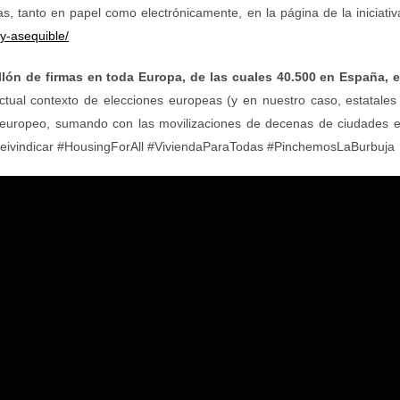
s, tanto en papel como electrónicamente, en la página de la iniciativ
-y-asequible/
llón de firmas en toda Europa, de las cuales 40.500 en España, 
actual contexto de elecciones europeas (y en nuestro caso, estatales
el europeo, sumando con las movilizaciones de decenas de ciudades 
 reivindicar #HousingForAll #ViviendaParaTodas #PinchemosLaBurbuja