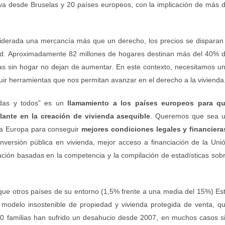
tiva desde Bruselas y 20 países europeos, con la implicación de más 
nsiderada una mercancía más que un derecho, los precios se disparan
ad. Aproximadamente 82 millones de hogares destinan más del 40% 
nas sin hogar no dejan de aumentar. En este contexto, necesitamos u
uir herramientas que nos permitan avanzar en el derecho a la vivienda
odas y todos” es un
llamamiento a los países europeos para q
lante en la creación de vivienda asequible
. Queremos que sea 
oda Europa para conseguir
mejores condiciones legales y financiera
 inversión pública en vivienda, mejor acceso a financiación de la Uni
ación basadas en la competencia y la compilación de estadísticas sob
 que otros países de su entorno (1,5% frente a una media del 15%) Es
n modelo insostenible de propiedad y vivienda protegida de venta, q
 familias han sufrido un desahucio desde 2007, en muchos casos s