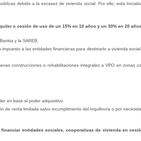
úblicas debido a la escasez de vivienda social. Por ello, esta Iniciati
alquiler o cesión de uso de un 15% en 10 años y un 30% en 20 años
e Bankia y la SAREB.
impuesto a las entidades financieras para destinarlo a vivienda social
uevas construcciones o rehabilitaciones integrales a VPO en zonas c
iler en base al poder adquisitivo.
n de renta limitada salvo incumplimiento del inquilino/a o por necesid
 y financiar entidades sociales, cooperativas de vivienda en cesi