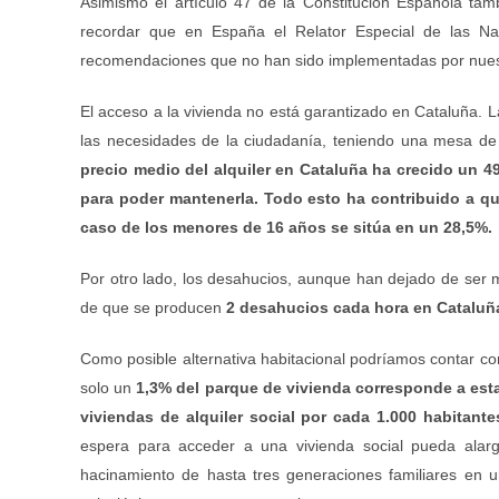
Asimismo el artículo 47 de la Constitución Española tam
recordar que en España el Relator Especial de las Na
recomendaciones que no han sido implementadas por nues
El acceso a la vivienda no está garantizado en Cataluña. L
las necesidades de la ciudadanía, teniendo una mesa d
precio medio del alquiler en Cataluña ha crecido un 4
para poder mantenerla. Todo esto ha contribuido a qu
caso de los menores de 16 años se sitúa en un 28,5%.
Por otro lado, los desahucios, aunque han dejado de ser
de que se producen
2 desahucios cada hora en Cataluña,
Como posible alternativa habitacional podríamos contar co
solo un
1,3% del parque de vivienda corresponde a esta
viviendas de alquiler social por cada 1.000 habitante
espera para acceder a una vivienda social pueda alarga
hacinamiento de hasta tres generaciones familiares en u