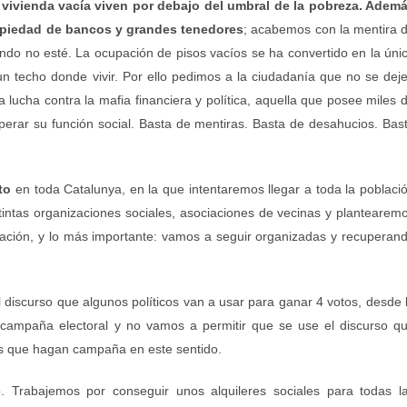
vivienda vacía viven por debajo del umbral de la pobreza. Adem
opiedad de bancos y grandes tenedores
; acabemos con la mentira 
ndo no esté. La ocupación de pisos vacíos se ha convertido en la úni
 un techo donde vivir. Por ello pedimos a la ciudadanía que no se dej
lucha contra la mafia financiera y política, aquella que posee miles 
perar su función social. Basta de mentiras. Basta de desahucios. Bas
to
en toda Catalunya, en la que intentaremos llegar a toda la poblaci
intas organizaciones sociales, asociaciones de vecinas y plantearem
upación, y lo más importante: vamos a seguir organizadas y recuperan
 discurso que algunos políticos van a usar para ganar 4 votos, desde 
campaña electoral y no vamos a permitir que se use el discurso q
cos que hagan campaña en este sentido.
to. Trabajemos por conseguir unos alquileres sociales para todas l