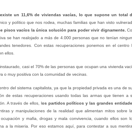
xiste un 11,6% de viviendas vacías, lo que supone un total 
ico y político que nos rodea, muchas familias que han visto vulnera
e pisos vacíos la única solución para poder vivir dignamente.
Co
ectiva se han realojado a más de 4.000 personas que no tenían ningu
grandes tenedores. Con estas recuperaciones ponemos en el centro 
n ellos.
a instaurado, casi el 70% de las personas que ocupan una vivienda vac
va o muy positiva con la comunidad de vecinas.
entro del sistema capitalista, ya que la propiedad privada es una de s
ción de estas recuperaciones usando todas las armas que tienen a 
. A través de ellos, l
os partidos políticos y las grandes entidad
iras y manipulaciones de la realidad que alimentan mitos sobre l
 ocupación y mafia, drogas y mala convivencia, cuando ellos son l
a a la miseria. Por eso estamos aquí, para contestar a sus mentir