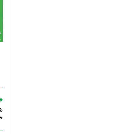
ng
le