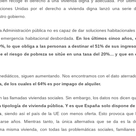
bién recoge el derecho a una vivienda digna y adecuada. Por últim
ciones Unidas por el derecho a vivienda digna lanzó una serie 
tro gobierno.
a Administración pública no es capaz de dar soluciones habitacionales
e emergencia habitacional desbordada.
En los últimos cinco años, 
9%, lo que obliga a las personas a destinar el 51% de sus ingres
e el riesgo de pobreza se sitúe en una tasa del 20%… y que en 
 mediáticos, siguen aumentando. Nos encontramos con el dato aterrad
 de los cuales el 64% es por impago de alquiler.
n las llamadas viviendas sociales. Sin embargo, los datos nos dicen q
 tipología de vivienda pública. Y es que España solo dispone de
s
, siendo así el país de la UE con menos oferta. Esto provoca que 
rse años. Mientras tanto, la única alternativa que se da es la d
na misma vivienda, con todas las problemáticas sociales, familiares