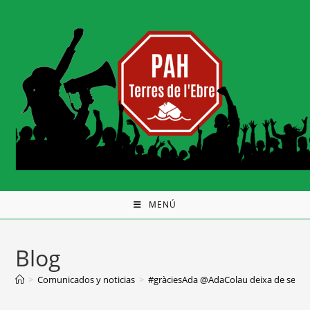
MENÚ
Blog
>
Comunicados y noticias
>
#gràciesAda @AdaColau deixa de ser por