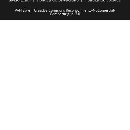
PAH Ebre | Creative Commons Reconocimiento-NoComercial-
CompartirIgual 3.0